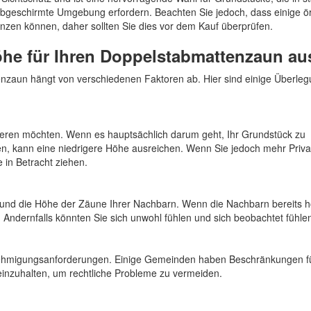
abgeschirmte Umgebung erfordern. Beachten Sie jedoch, dass einige ör
zen können, daher sollten Sie dies vor dem Kauf überprüfen.
Höhe für Ihren Doppelstabmattenzaun au
enzaun hängt von verschiedenen Faktoren ab. Hier sind einige Überle
ieren möchten. Wenn es hauptsächlich darum geht, Ihr Grundstück zu
en, kann eine niedrigere Höhe ausreichen. Wenn Sie jedoch mehr Priv
 in Betracht ziehen.
 und die Höhe der Zäune Ihrer Nachbarn. Wenn die Nachbarn bereits 
Andernfalls könnten Sie sich unwohl fühlen und sich beobachtet fühle
enehmigungsanforderungen. Einige Gemeinden haben Beschränkungen fü
einzuhalten, um rechtliche Probleme zu vermeiden.