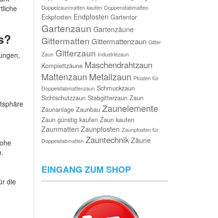
tliche
Doppelzaunmatten kaufen
Doppenstabmatten
Endpfosten
Eckpfosten
Gartentor
Gartenzaun
Gartenzäune
s?
Gittermatten
Gittermattenzaun
Gitter
Gitterzaun
gungen,
Zaun
Industriezaun
Maschendrahtzaun
Komplettzäune
Mattenzaun
Metallzaun
Pfosten für
Schmuckzaun
Doppelstabmattenzaun
Sichtschutzzaun
Stabgitterzaun
Zaun
atsphäre
Zaunelemente
Zaunanlage
Zaunbau
Zaun günstig kaufen
Zaun kaufen
Zaunmatten
Zaunpfosten
Zaunpfosten für
Zauntechnik
Zäune
Doppelstabmatten
hohe
n.
EINGANG ZUM SHOP
r die