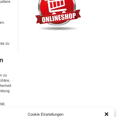
ustiere
en,
was zu
un
en zu
sphäre,
herheit
eidung
tät,
Umgebung
Cookie Einstellungen