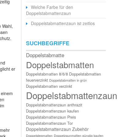
eitig
Welche Farbe für den
Doppelstabmattenzaun
Doppelstabmattenzaun ist zeitlos
e Wahl,
ssen
chutz.
SUCHBEGRIFFE
Doppelstabmatte
Doppelstabmatten
und
licht er
Doppelstabmatten 8/6/8
Doppelstabmatten
feuerverzinkt
Doppelstabmatten in grün
Doppelstabmatten verzinkt
Doppelstabmattenzaun
n einem
gen
Doppelstabmattenzaun anthrazit
 im
Doppelstabmattenzaun kaufen
Doppelstabmattenzaun Preis
Doppelstabmattenzaun Tor
Doppelstabmattenzaun Zubehör
 mehr
ark
Doppelstegmatten
Doppelzaunmatten günstig kaufen