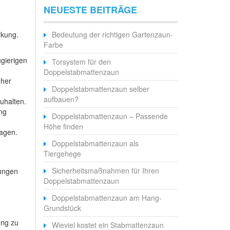
NEUESTE BEITRÄGE
rkung.
Bedeutung der richtigen Gartenzaun-
Farbe
ugierigen
Torsystem für den
Doppelstabmattenzaun
oher
Doppelstabmattenzaun selber
aufbauen?
uhalten.
ng
Doppelstabmattenzaun – Passende
Höhe finden
ragen.
Doppelstabmattenzaun als
Tiergehege
Sicherheitsmaßnahmen für Ihren
rungen
Doppelstabmattenzaun
Doppelstabmattenzaun am Hang-
Grundstück
ung zu
Wieviel kostet ein Stabmattenzaun