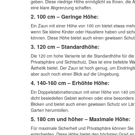
geben. Diese niedrige Höhe ermöglicht es Ihnen, die A
eine klare Abgrenzung schaffen.
2. 100 cm – Geringe Höhe:
Ein Zaun mit einer Höhe von 100 cm bietet etwas mehr 
wenn Sie kleine Kinder oder Haustiere haben und siche
können. Diese Höhe bietet auch einen gewissen Schutz 
3. 120 cm – Standardhöhe:
Die 120 cm hohe Variante ist die Standardhöhe für di
Privatsphäre und Sichtschutz. Dies ist eine beliebte 
Ästhetik bietet. Der Zaun ist hoch genug, um Eindringl
aber auch noch einen Blick auf die Umgebung.
4. 140-160 cm – Erhöhte Höhe:
Ein Doppelstabmattenzaun mit einer Höhe von 140 cm bi
dicht besiedelten Gebiet wohnen oder eine besonder
Blicken und bietet auch einen gewissen Schutz vor Lär
Garten herumtollen.
5. 180 cm und höher – Maximale Höhe:
Für maximale Sicherheit und Privatsphäre können Sie
entscheiden. Diese Höhe bietet den höchsten Grad an S