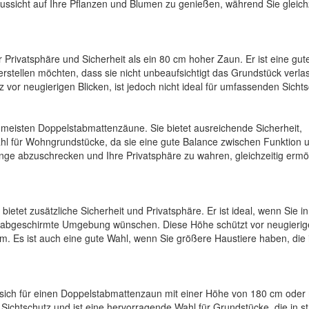
ussicht auf Ihre Pflanzen und Blumen zu genießen, während Sie gleichz
Privatsphäre und Sicherheit als ein 80 cm hoher Zaun. Er ist eine gut
rstellen möchten, dass sie nicht unbeaufsichtigt das Grundstück verla
vor neugierigen Blicken, ist jedoch nicht ideal für umfassenden Sichts
e meisten Doppelstabmattenzäune. Sie bietet ausreichende Sicherheit,
Wahl für Wohngrundstücke, da sie eine gute Balance zwischen Funktion 
inge abzuschrecken und Ihre Privatsphäre zu wahren, gleichzeitig ermög
etet zusätzliche Sicherheit und Privatsphäre. Er ist ideal, wenn Sie i
s abgeschirmte Umgebung wünschen. Diese Höhe schützt vor neugieri
m. Es ist auch eine gute Wahl, wenn Sie größere Haustiere haben, die
 sich für einen Doppelstabmattenzaun mit einer Höhe von 180 cm oder
ichtschutz und ist eine hervorragende Wahl für Grundstücke, die in st