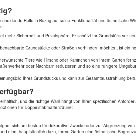
tig?
scheidende Rolle in Bezug auf seine Funktionalität und ästhetische Wi
st:
et mehr Sicherheit und Privatsphäre. Er schützt Ihr Grundstück vor ne
benachbarte Grundstücke oder Straßen verhindern möchten, ist ein h
nerwünschte Tiere wie Hirsche oder Kaninchen von Ihrem Garten fernz
raßenverkehr oder Nachbarn reduzieren und so eine ruhigere Umgebu
einungsbild Ihres Grundstücks und kann zur Gesamtausstrahlung beit
erfügbar?
hältlich, und die richtige Wahl hängt von Ihren spezifischen Anforde
enoptionen für Doppelstabmattenzäune:
ignet sich am besten für dekorative Zwecke oder zur Abgrenzung von
z und dient hauptsächlich dazu, Ihrem Garten eine ästhetische Begrenz