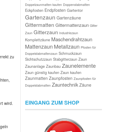
Doppelzaunmatten kaufen
Doppenstabmatten
Endpfosten
Eckpfosten
Gartentor
Gartenzaun
Gartenzäune
Gittermatten
Gittermattenzaun
Gitter
Gitterzaun
Zaun
Industriezaun
Maschendrahtzaun
Komplettzäune
Mattenzaun
Metallzaun
Pfosten für
Schmuckzaun
Doppelstabmattenzaun
rrekt zu
Sichtschutzzaun
Stabgitterzaun
Zaun
Zaunelemente
Zaunanlage
Zaunbau
Zaun günstig kaufen
Zaun kaufen
Zaunmatten
Zaunpfosten
Zaunpfosten für
chten,
Zauntechnik
Zäune
Doppelstabmatten
EINGANG ZUM SHOP
t wird.
ngeln