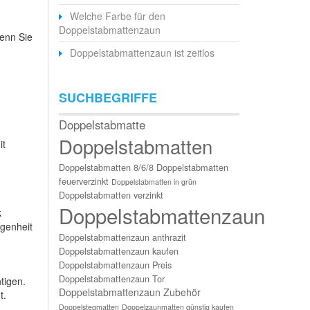
Welche Farbe für den
Doppelstabmattenzaun
Wenn Sie
Doppelstabmattenzaun ist zeitlos
SUCHBEGRIFFE
Doppelstabmatte
Doppelstabmatten
it
Doppelstabmatten 8/6/8
Doppelstabmatten
feuerverzinkt
Doppelstabmatten in grün
Doppelstabmatten verzinkt
Doppelstabmattenzaun
k
egenheit
Doppelstabmattenzaun anthrazit
Doppelstabmattenzaun kaufen
Doppelstabmattenzaun Preis
Doppelstabmattenzaun Tor
tigen.
Doppelstabmattenzaun Zubehör
t.
Doppelstegmatten
Doppelzaunmatten günstig kaufen