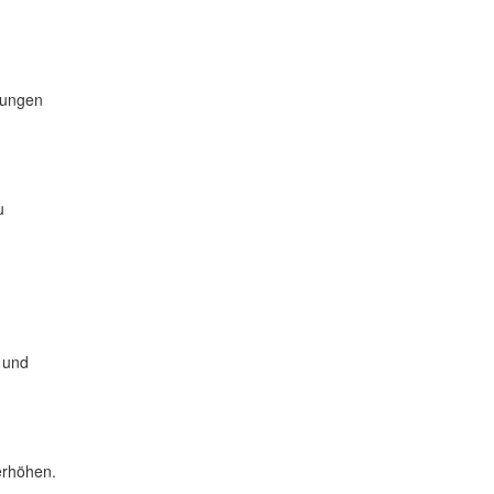
rungen
u
 und
erhöhen.