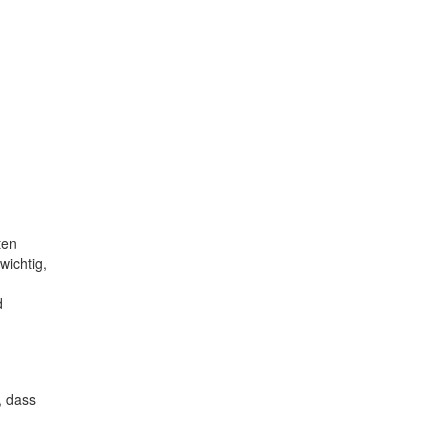
ten
wichtig,
d
, dass