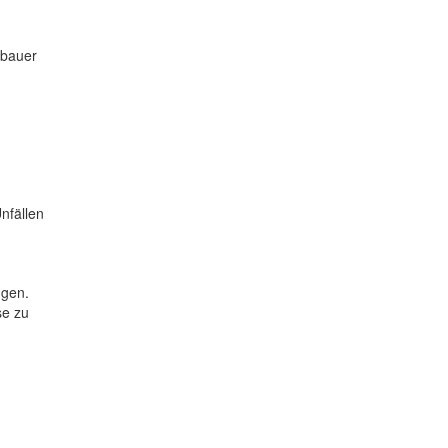
nbauer
nfällen
ngen.
se zu