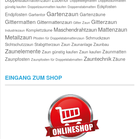
Doppelstabmattenzaun Zubehör
Doppelstegmatten
Doppelzaunmatten
Eckpfosten
günstig kaufen
Doppelzaunmatten kaufen
Doppenstabmatten
Gartenzaun
Endpfosten
Gartenzäune
Gartentor
Gittermatten
Gitterzaun
Gittermattenzaun
Gitter Zaun
Mattenzaun
Maschendrahtzaun
Komplettzäune
Industriezaun
Metallzaun
Schmuckzaun
Pfosten für Doppelstabmattenzaun
Sichtschutzzaun
Stabgitterzaun
Zaun
Zaunanlage
Zaunbau
Zaunelemente
Zaunmatten
Zaun günstig kaufen
Zaun kaufen
Zauntechnik
Zaunpfosten
Zäune
Zaunpfosten für Doppelstabmatten
EINGANG ZUM SHOP