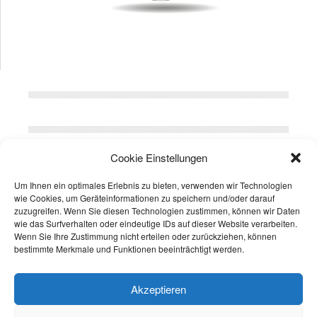
© 2026
Doppelstabmattenzaun Versand
All Rights Reserved. |
CMS Themes by
Cookie Einstellungen
bl;visign
Haftungsausschluss
Datenschutzerklärung
Um Ihnen ein optimales Erlebnis zu bieten, verwenden wir Technologien
wie Cookies, um Geräteinformationen zu speichern und/oder darauf
Fatal error
: Uncaught wfWAFStorageFileException: Unable to verify
zuzugreifen. Wenn Sie diesen Technologien zustimmen, können wir Daten
temporary file contents for atomic writing. in /var/www/web131-
wie das Surfverhalten oder eindeutige IDs auf dieser Website verarbeiten.
210/html/doppelstabmattenzaun-versand.de/wp-
Wenn Sie Ihre Zustimmung nicht erteilen oder zurückziehen, können
content/plugins/wordfence/vendor/wordfence/wf-
bestimmte Merkmale und Funktionen beeinträchtigt werden.
waf/src/lib/storage/file.php:51 Stack trace: #0 /var/www/web131-
210/html/doppelstabmattenzaun-versand.de/wp-
Akzeptieren
content/plugins/wordfence/vendor/wordfence/wf-
waf/src/lib/storage/file.php(658):