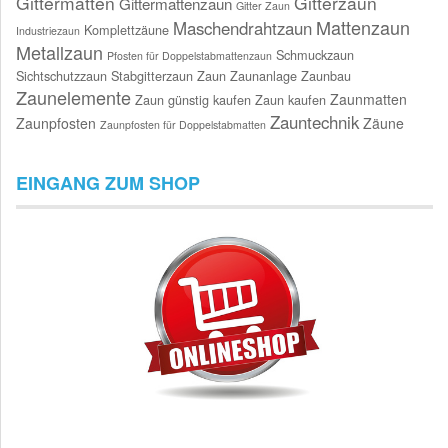
Gittermatten
Gitterzaun
Gittermattenzaun
Gitter Zaun
Mattenzaun
Maschendrahtzaun
Komplettzäune
Industriezaun
Metallzaun
Schmuckzaun
Pfosten für Doppelstabmattenzaun
Sichtschutzzaun
Stabgitterzaun
Zaun
Zaunanlage
Zaunbau
Zaunelemente
Zaunmatten
Zaun günstig kaufen
Zaun kaufen
Zauntechnik
Zaunpfosten
Zäune
Zaunpfosten für Doppelstabmatten
EINGANG ZUM SHOP