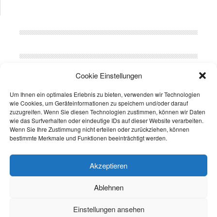
© 2026
Doppelstabmattenzaun Versand
All Rights Reserved. |
CMS Themes by
Cookie Einstellungen
bl;visign
Haftungsausschluss
Datenschutzerklärung
Um Ihnen ein optimales Erlebnis zu bieten, verwenden wir Technologien
wie Cookies, um Geräteinformationen zu speichern und/oder darauf
Fatal error
: Uncaught wfWAFStorageFileException: Unable to verify
zuzugreifen. Wenn Sie diesen Technologien zustimmen, können wir Daten
temporary file contents for atomic writing. in /var/www/web131-
wie das Surfverhalten oder eindeutige IDs auf dieser Website verarbeiten.
210/html/doppelstabmattenzaun-versand.de/wp-
Wenn Sie Ihre Zustimmung nicht erteilen oder zurückziehen, können
content/plugins/wordfence/vendor/wordfence/wf-
bestimmte Merkmale und Funktionen beeinträchtigt werden.
waf/src/lib/storage/file.php:51 Stack trace: #0 /var/www/web131-
210/html/doppelstabmattenzaun-versand.de/wp-
Akzeptieren
content/plugins/wordfence/vendor/wordfence/wf-
waf/src/lib/storage/file.php(658):
Ablehnen
wfWAFStorageFile::atomicFilePutContents('/var/www/web131...', '<?
php exit('Acc...') #1 [internal function]: wfWAFStorageFile-
>saveConfig('livewaf') #2 {main} thrown in
/var/www/web131-
Einstellungen ansehen
210/html/doppelstabmattenzaun-versand.de/wp-