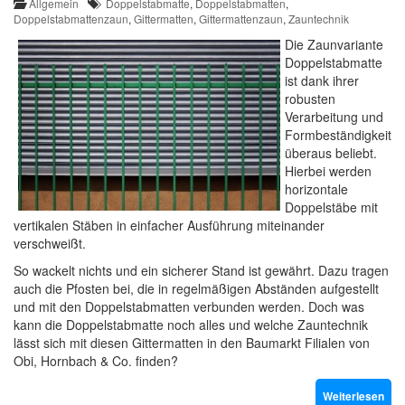
Allgemein
Doppelstabmatte
,
Doppelstabmatten
,
Doppelstabmattenzaun
,
Gittermatten
,
Gittermattenzaun
,
Zauntechnik
Die Zaunvariante
Doppelstabmatte
ist dank ihrer
robusten
Verarbeitung und
Formbeständigkeit
überaus beliebt.
Hierbei werden
horizontale
Doppelstäbe mit
vertikalen Stäben in einfacher Ausführung miteinander
verschweißt.
So wackelt nichts und ein sicherer Stand ist gewährt. Dazu tragen
auch die Pfosten bei, die in regelmäßigen Abständen aufgestellt
und mit den Doppelstabmatten verbunden werden. Doch was
kann die Doppelstabmatte noch alles und welche Zauntechnik
lässt sich mit diesen Gittermatten in den Baumarkt Filialen von
Obi, Hornbach & Co. finden?
Weiterlesen