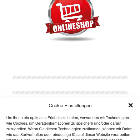
© 2026
Doppelstabmattenzaun Versand
All Rights Reserved. |
CMS Themes by
Cookie Einstellungen
bl;visign
Haftungsausschluss
Datenschutzerklärung
Um Ihnen ein optimales Erlebnis zu bieten, verwenden wir Technologien
wie Cookies, um Geräteinformationen zu speichern und/oder darauf
Fatal error
: Uncaught wfWAFStorageFileException: Unable to verify
zuzugreifen. Wenn Sie diesen Technologien zustimmen, können wir Daten
temporary file contents for atomic writing. in /var/www/web131-
wie das Surfverhalten oder eindeutige IDs auf dieser Website verarbeiten.
210/html/doppelstabmattenzaun-versand.de/wp-
Wenn Sie Ihre Zustimmung nicht erteilen oder zurückziehen, können