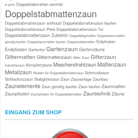
Doppelstabmatten verzinkt
in grün
Doppelstabmattenzaun
Doppelstabmattenzaun anthrazit
Doppelstabmattenzaun kaufen
Doppelstabmattenzaun Preis
Doppelstabmattenzaun Tor
Doppelstabmattenzaun Zubehör
Doppelstegmatten
Doppelzaunmatten
Eckpfosten
günstig kaufen
Doppelzaunmatten kaufen
Doppenstabmatten
Gartenzaun
Endpfosten
Gartenzäune
Gartentor
Gittermatten
Gitterzaun
Gittermattenzaun
Gitter Zaun
Mattenzaun
Maschendrahtzaun
Komplettzäune
Industriezaun
Metallzaun
Schmuckzaun
Pfosten für Doppelstabmattenzaun
Sichtschutzzaun
Stabgitterzaun
Zaun
Zaunanlage
Zaunbau
Zaunelemente
Zaunmatten
Zaun günstig kaufen
Zaun kaufen
Zauntechnik
Zaunpfosten
Zäune
Zaunpfosten für Doppelstabmatten
EINGANG ZUM SHOP