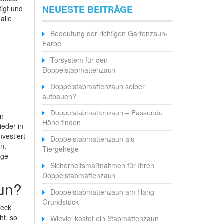
NEUESTE BEITRÄGE
tigt und
alle
Bedeutung der richtigen Gartenzaun-
Farbe
Torsystem für den
Doppelstabmattenzaun
Doppelstabmattenzaun selber
aufbauen?
Doppelstabmattenzaun – Passende
en
Höhe finden
ieder in
nvestiert
Doppelstabmattenzaun als
n.
Tiergehege
nge
Sicherheitsmaßnahmen für Ihren
Doppelstabmattenzaun
un?
Doppelstabmattenzaun am Hang-
Grundstück
weck
ht, so
Wieviel kostet ein Stabmattenzaun