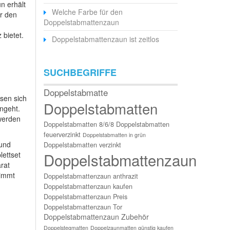
n erhält
Welche Farbe für den
hr den
Doppelstabmattenzaun
bietet.
Doppelstabmattenzaun ist zeitlos
SUCHBEGRIFFE
Doppelstabmatte
sen sich
Doppelstabmatten
ngeht.
 werden
Doppelstabmatten 8/6/8
Doppelstabmatten
feuerverzinkt
Doppelstabmatten in grün
 und
Doppelstabmatten verzinkt
Doppelstabmattenzaun
ettset
rat
timmt
Doppelstabmattenzaun anthrazit
Doppelstabmattenzaun kaufen
Doppelstabmattenzaun Preis
Doppelstabmattenzaun Tor
Doppelstabmattenzaun Zubehör
Doppelstegmatten
Doppelzaunmatten günstig kaufen