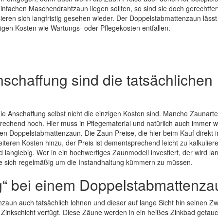
infachen Maschendrahtzaun liegen sollten, so sind sie doch gerechtfer
ieren sich langfristig gesehen wieder. Der Doppelstabmattenzaun lässt 
igen Kosten wie Wartungs- oder Pflegekosten entfallen.
nschaffung sind die tatsächlichen
die Anschaffung selbst nicht die einzigen Kosten sind. Manche Zaunart
sprechend hoch. Hier muss in Pflegematerial und natürlich auch immer w
nen Doppelstabmattenzaun. Die Zaun Preise, die hier beim Kauf direkt i
eren Kosten hinzu, der Preis ist dementsprechend leicht zu kalkuliere
langlebig. Wer in ein hochwertiges Zaunmodell investiert, der wird la
 sich regelmäßig um die Instandhaltung kümmern zu müssen.
g“ bei einem Doppelstabmattenza
nzaun auch tatsächlich lohnen und dieser auf lange Sicht hin seinen Z
ne Zinkschicht verfügt. Diese Zäune werden in ein heißes Zinkbad getauc