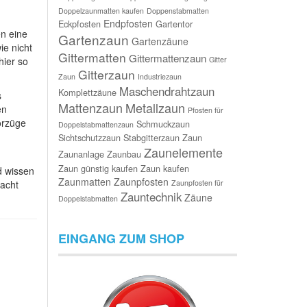
Doppelzaunmatten kaufen
Doppenstabmatten
Endpfosten
Eckpfosten
Gartentor
en eine
Gartenzaun
Gartenzäune
ie nicht
Gittermatten
Gittermattenzaun
hier so
Gitter
Gitterzaun
Zaun
Industriezaun
Maschendrahtzaun
Komplettzäune
s
Mattenzaun
Metallzaun
en
Pfosten für
orzüge
Schmuckzaun
Doppelstabmattenzaun
Sichtschutzzaun
Stabgitterzaun
Zaun
Zaunelemente
Zaunanlage
Zaunbau
Zaun günstig kaufen
Zaun kaufen
d wissen
Zaunmatten
Zaunpfosten
macht
Zaunpfosten für
Zauntechnik
Zäune
Doppelstabmatten
EINGANG ZUM SHOP