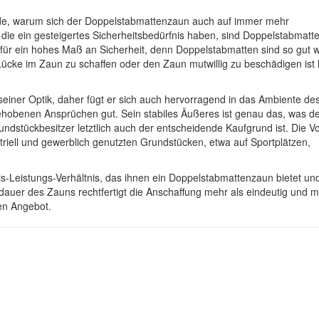
gründe, warum sich der Doppelstabmattenzaun auch auf immer mehr
 die ein gesteigertes Sicherheitsbedürfnis haben, sind Doppelstabmatt
für ein hohes Maß an Sicherheit, denn Doppelstabmatten sind so gut w
ücke im Zaun zu schaffen oder den Zaun mutwillig zu beschädigen ist 
einer Optik, daher fügt er sich auch hervorragend in das Ambiente de
hobenen Ansprüchen gut. Sein stabiles Äußeres ist genau das, was d
dstückbesitzer letztlich auch der entscheidende Kaufgrund ist. Die V
riell und gewerblich genutzten Grundstücken, etwa auf Sportplätzen,
-Leistungs-Verhältnis, das ihnen ein Doppelstabmattenzaun bietet un
dauer des Zauns rechtfertigt die Anschaffung mehr als eindeutig und 
en Angebot.