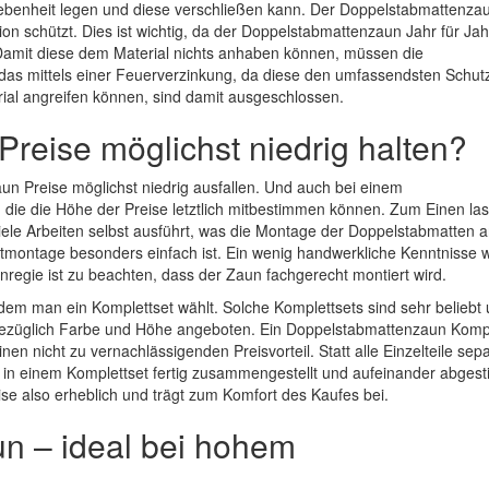
ebenheit legen und diese verschließen kann. Der Doppelstabmattenzau
sion schützt. Dies ist wichtig, da der Doppelstabmattenzaun Jahr für Ja
 Damit diese dem Material nichts anhaben können, müssen die
as mittels einer Feuerverzinkung, da diese den umfassendsten Schutz 
erial angreifen können, sind damit ausgeschlossen.
Preise möglichst niedrig halten?
aun Preise möglichst niedrig ausfallen. Und auch bei einem
die die Höhe der Preise letztlich mitbestimmen können. Zum Einen las
iele Arbeiten selbst ausführt, was die Montage der Doppelstabmatten a
bstmontage besonders einfach ist. Ein wenig handwerkliche Kenntnisse
nregie ist zu beachten, dass der Zaun fachgerecht montiert wird.
em man ein Komplettset wählt. Solche Komplettsets sind sehr beliebt
ezüglich Farbe und Höhe angeboten. Ein Doppelstabmattenzaun Kompl
n nicht zu vernachlässigenden Preisvorteil. Statt alle Einzelteile sepa
 in einem Komplettset fertig zusammengestellt und aufeinander abges
ise also erheblich und trägt zum Komfort des Kaufes bei.
n – ideal bei hohem