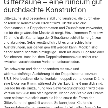
Gitterzäune – eine rundum gut
durchdachte Konstruktion
Gitterzäune sind besonders stabil und langlebig, die durch eine
besondere Konstruktion erreicht wird. Hierfür wird eine
Kombination aus Doppelstabmatten und Zaunpfosten verwendet,
die für die gewünschte Massivität sorgt. Hinzu kommen Tore bzw.
Türen, die die Zaunanlage der Gitterzäune schließlich ergänzen
und abrunden. Selbstverständlich gibt es unterschiedliche
Ausführungen, aus denen gewählt werden kann. Möglich sind
daher sowohl schmale einflügelige Türen als auch Flügeltore oder
Schiebetore. Auch bei dem Doppelstabmattenzaun selbst wird
zwischen verschiedenen Varianten unterschieden.
Die schwerste und daher besonders massive und
widerstandsfähige Ausführung ist der Doppelstabmattenzaun
8/6/8. Hier besitzen die horizontalen, doppelt vorhandenen Drähte
eine Dicke von 8 mm, während die Vertikaldrähte 6 mm dick sind.
Gerade für die Umzäunung von Gewerbegrundstücken wird diese
Version mit 8/6/8 mm oft eingesetzt. Neben der Stärke der Drähte
kann selbstverständlich auch die Höhe sowie die Farbe der
Gitterzäune frei gewählt werden. So kann jeder Käufer die
Doppelstabmatten entsprechend seiner individuellen Ansprüche