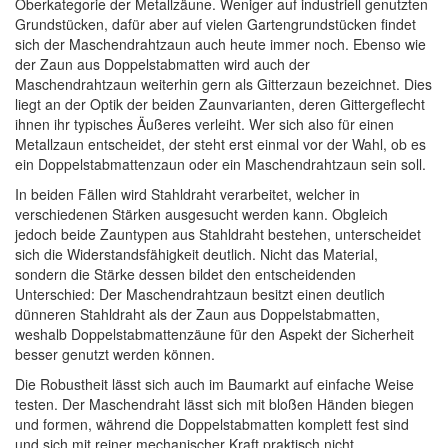
Oberkategorie der Metallzäune. Weniger auf industriell genutzten
Grundstücken, dafür aber auf vielen Gartengrundstücken findet
sich der Maschendrahtzaun auch heute immer noch. Ebenso wie
der Zaun aus Doppelstabmatten wird auch der
Maschendrahtzaun weiterhin gern als Gitterzaun bezeichnet. Dies
liegt an der Optik der beiden Zaunvarianten, deren Gittergeflecht
ihnen ihr typisches Äußeres verleiht. Wer sich also für einen
Metallzaun entscheidet, der steht erst einmal vor der Wahl, ob es
ein Doppelstabmattenzaun oder ein Maschendrahtzaun sein soll.
In beiden Fällen wird Stahldraht verarbeitet, welcher in
verschiedenen Stärken ausgesucht werden kann. Obgleich
jedoch beide Zauntypen aus Stahldraht bestehen, unterscheidet
sich die Widerstandsfähigkeit deutlich. Nicht das Material,
sondern die Stärke dessen bildet den entscheidenden
Unterschied: Der Maschendrahtzaun besitzt einen deutlich
dünneren Stahldraht als der Zaun aus Doppelstabmatten,
weshalb Doppelstabmattenzäune für den Aspekt der Sicherheit
besser genutzt werden können.
Die Robustheit lässt sich auch im Baumarkt auf einfache Weise
testen. Der Maschendraht lässt sich mit bloßen Händen biegen
und formen, während die Doppelstabmatten komplett fest sind
und sich mit reiner mechanischer Kraft praktisch nicht