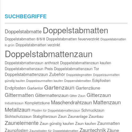
SUCHBEGRIFFE
Doppelstabmatten
Doppelstabmatte
Doppelstabmatten 8/6/8
Doppelstabmatten feuerverzinkt
Doppelstabmatten
Doppelstabmatten verzinkt
in grün
Doppelstabmattenzaun
Doppelstabmattenzaun anthrazit
Doppelstabmattenzaun kaufen
Doppelstabmattenzaun Preis
Doppelstabmattenzaun Tor
Doppelstabmattenzaun Zubehör
Doppelstegmatten
Doppelzaunmatten
Eckpfosten
günstig kaufen
Doppelzaunmatten kaufen
Doppenstabmatten
Gartenzaun
Endpfosten
Gartenzäune
Gartentor
Gittermatten
Gitterzaun
Gittermattenzaun
Gitter Zaun
Mattenzaun
Maschendrahtzaun
Komplettzäune
Industriezaun
Metallzaun
Schmuckzaun
Pfosten für Doppelstabmattenzaun
Sichtschutzzaun
Stabgitterzaun
Zaun
Zaunanlage
Zaunbau
Zaunelemente
Zaunmatten
Zaun günstig kaufen
Zaun kaufen
Zauntechnik
Zaunpfosten
Zäune
Zaunpfosten für Doppelstabmatten